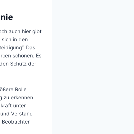
inie
och auch hier gibt
 sich in den
teidigung”. Das
urcen schonen. Es
 den Schutz der
ößere Rolle
ig zu erkennen.
kraft unter
t und Verstand
e Beobachter