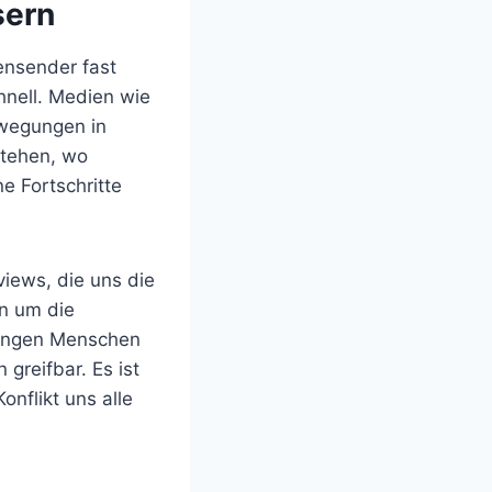
sern
ensender fast
chnell. Medien wie
ewegungen in
stehen, wo
e Fortschritte
views, die uns die
rn um die
jungen Menschen
greifbar. Es ist
nflikt uns alle