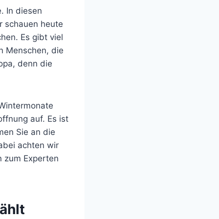
. In diesen
ir schauen heute
hen. Es gibt viel
en Menschen, die
ropa, denn die
 Wintermonate
fnung auf. Es ist
men Sie an die
abei achten wir
en zum Experten
ählt