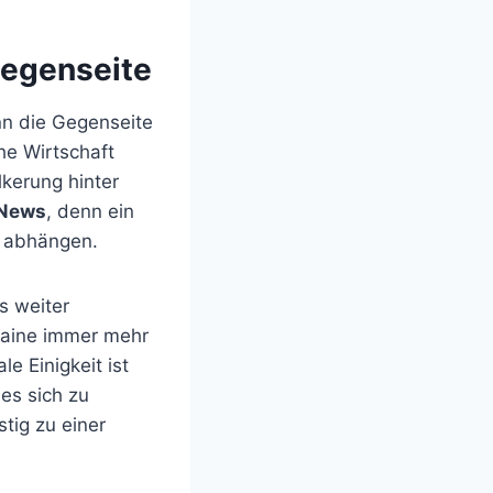
Gegenseite
nn die Gegenseite
he Wirtschaft
lkerung hinter
 News
, denn ein
d abhängen.
s weiter
raine immer mehr
e Einigkeit ist
 es sich zu
tig zu einer