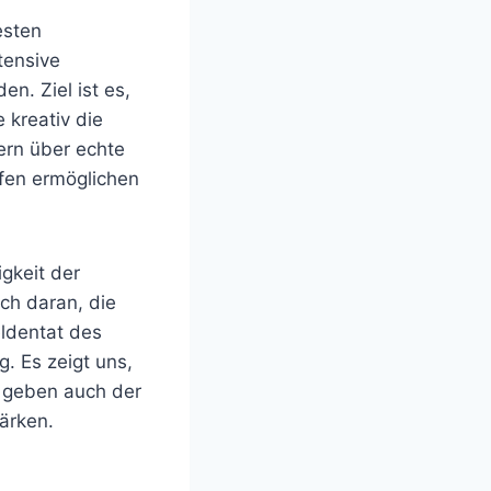
esten
tensive
n. Ziel ist es,
 kreativ die
ern über echte
afen ermöglichen
gkeit der
ch daran, die
ldentat des
g. Es zeigt uns,
e geben auch der
ärken.