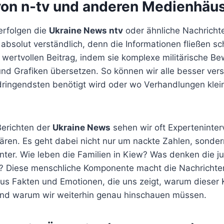
 von n-tv und anderen Medienhäu
erfolgen die
Ukraine News ntv
oder ähnliche Nachricht
t absolut verständlich, denn die Informationen fließen s
n wertvollen Beitrag, indem sie komplexe militärische B
und Grafiken übersetzen. So können wir alle besser ver
dringendsten benötigt wird oder wo Verhandlungen klein
Berichten der
Ukraine News
sehen wir oft Experteninter
lären. Es geht dabei nicht nur um nackte Zahlen, sonde
nter. Wie leben die Familien in Kiew? Was denken die 
t? Diese menschliche Komponente macht die Nachrichten 
s Fakten und Emotionen, die uns zeigt, warum dieser Ko
nd warum wir weiterhin genau hinschauen müssen.