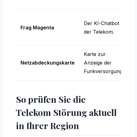
W
2
Der KI-Chatbot
Frag Magenta
f
der Telekom.
F
Karte zur
C
Netzabdeckungskarte
Anzeige der
L
Funkversorgung.
v
So prüfen Sie die
Telekom Störung aktuell
in Ihrer Region