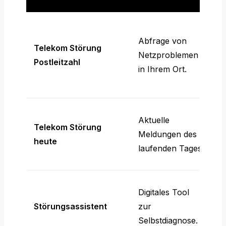
S
Abfrage von
G
Telekom Störung
Netzproblemen
ü
Postleitzahl
in Ihrem Ort.
r
A
E
Aktuelle
Telekom Störung
ü
Meldungen des
heute
S
laufenden Tages.
A
H
Digitales Tool
S
Störungsassistent
zur
o
Selbstdiagnose.