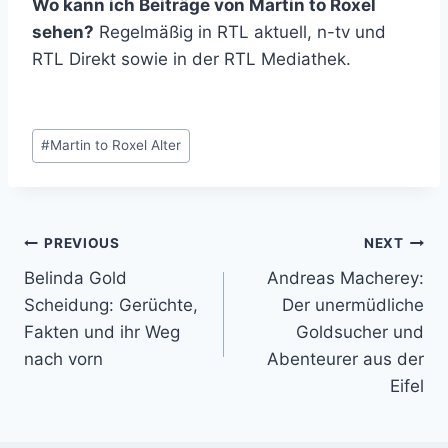
Wo kann ich Beiträge von Martin to Roxel
sehen?
Regelmäßig in RTL aktuell, n-tv und
RTL Direkt sowie in der RTL Mediathek.
Post
#
Martin to Roxel Alter
Tags:
Post
PREVIOUS
NEXT
Belinda Gold
Andreas Macherey:
navigation
Scheidung: Gerüchte,
Der unermüdliche
Fakten und ihr Weg
Goldsucher und
nach vorn
Abenteurer aus der
Eifel