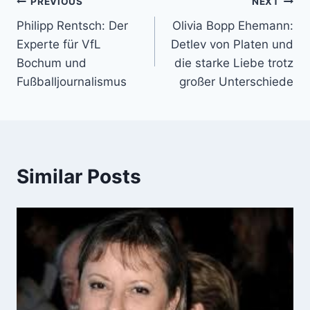
Post
PREVIOUS
NEXT
Philipp Rentsch: Der
Olivia Bopp Ehemann:
navigation
Experte für VfL
Detlev von Platen und
Bochum und
die starke Liebe trotz
Fußballjournalismus
großer Unterschiede
Similar Posts