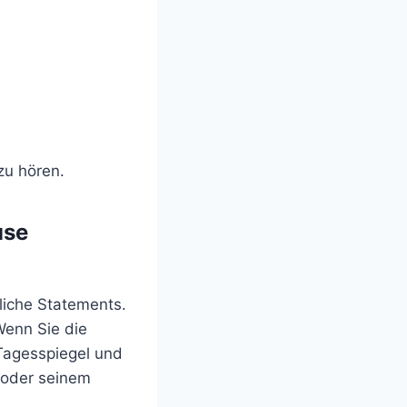
zu hören.
use
sliche Statements.
Wenn Sie die
 Tagesspiegel und
r oder seinem