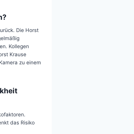
m?
urück. Die Horst
egelmäßig
len. Kollegen
Horst Krause
r Kamera zu einem
kheit
kofaktoren.
nkt das Risiko