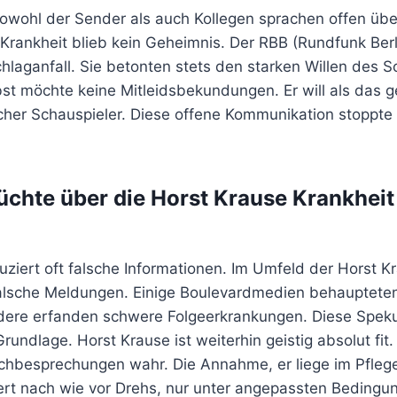
owohl der Sender als auch Kollegen sprachen offen über
 Krankheit blieb kein Geheimnis. Der RBB (Rundfunk Ber
hlaganfall. Sie betonten stets den starken Willen des S
st möchte keine Mitleidsbekundungen. Er will als das ge
icher Schauspieler. Diese offene Kommunikation stoppte
chte über die Horst Krause Krankheit
uziert oft falsche Informationen. Im Umfeld der Horst K
 falsche Meldungen. Einige Boulevardmedien behaupteten
dere erfanden schwere Folgeerkrankungen. Diese Speku
rundlage. Horst Krause ist weiterhin geistig absolut fit
hbesprechungen wahr. Die Annahme, er liege im Pflegebe
iert nach wie vor Drehs, nur unter angepassten Bedingu