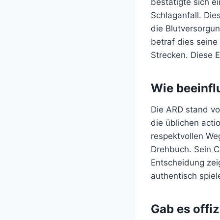
bestätigte sich e
Schlaganfall. Die
die Blutversorgu
betraf dies seine 
Strecken. Diese 
Wie beeinflu
Die ARD stand vo
die üblichen acti
respektvollen We
Drehbuch. Sein Ch
Entscheidung zeig
authentisch spie
Gab es offi