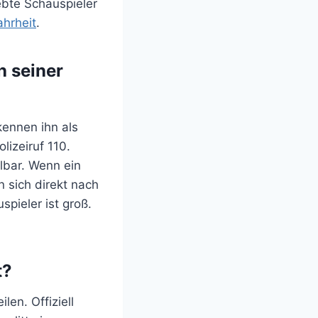
ebte Schauspieler
hrheit
.
h seiner
kennen ihn als
izeiruf 110.
lbar. Wenn ein
n sich direkt nach
pieler ist groß.
t?
len. Offiziell