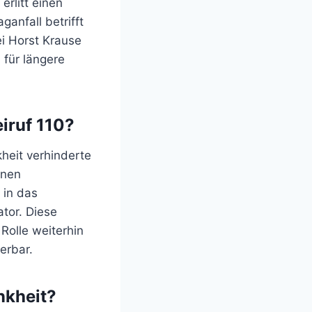
erlitt einen
ganfall betrifft
ei Horst Krause
 für längere
eiruf 110?
heit verhinderte
inen
 in das
ator. Diese
Rolle weiterhin
erbar.
nkheit?