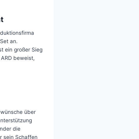
t
oduktionsfirma
Set an.
st ein großer Sieg
e ARD beweist,
gswünsche über
Unterstützung
nder die
r sein Schaffen