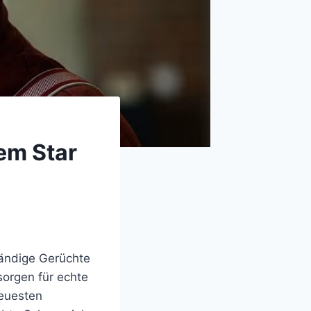
em Star
tändige Gerüchte
sorgen für echte
neuesten