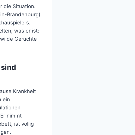
 die Situation.
lin-Brandenburg)
chauspielers.
lten, was er ist:
 wilde Gerüchte
 sind
rause Krankheit
 ein
lationen
. Er nimmt
tt, ist völlig
ngen.