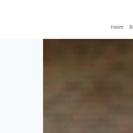
Skip
to
content
Heim
B