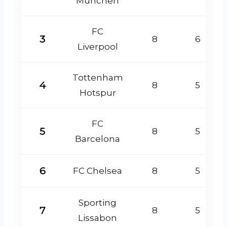
München
FC
3
8
6
Liverpool
Tottenham
4
8
5
Hotspur
FC
5
8
5
Barcelona
6
FC Chelsea
8
5
Sporting
7
8
5
Lissabon