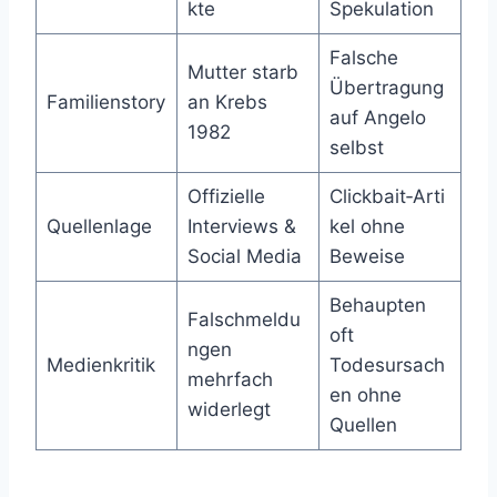
kte
Spekulation
Falsche
Mutter starb
Übertragung
Familienstory
an Krebs
auf Angelo
1982
selbst
Offizielle
Clickbait‑Arti
Quellenlage
Interviews &
kel ohne
Social Media
Beweise
Behaupten
Falschmeldu
oft
ngen
Medienkritik
Todesursach
mehrfach
en ohne
widerlegt
Quellen