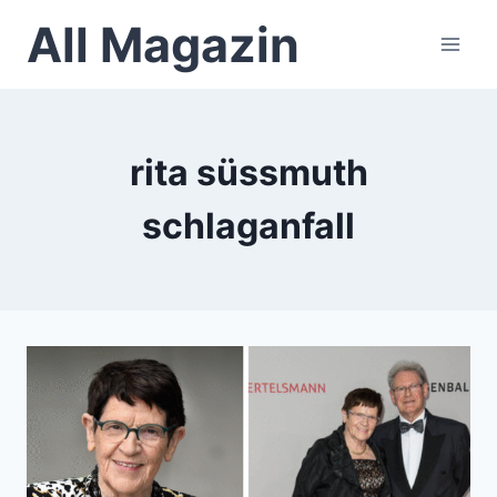
Skip
All Magazin
to
content
rita süssmuth
schlaganfall