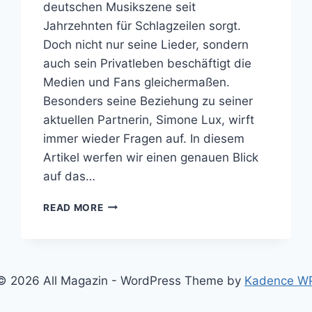
deutschen Musikszene seit
Jahrzehnten für Schlagzeilen sorgt.
Doch nicht nur seine Lieder, sondern
auch sein Privatleben beschäftigt die
Medien und Fans gleichermaßen.
Besonders seine Beziehung zu seiner
aktuellen Partnerin, Simone Lux, wirft
immer wieder Fragen auf. In diesem
Artikel werfen wir einen genauen Blick
auf das…
NINO
READ MORE
DE
ANGELO
EHEPARTNERIN
SIMONE
LUX
© 2026 All Magazin - WordPress Theme by
Kadence W
LIEBE
BEZIEHUNG