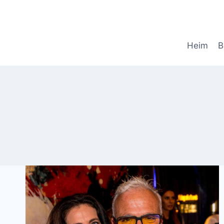
Skip
to
content
Heim
B